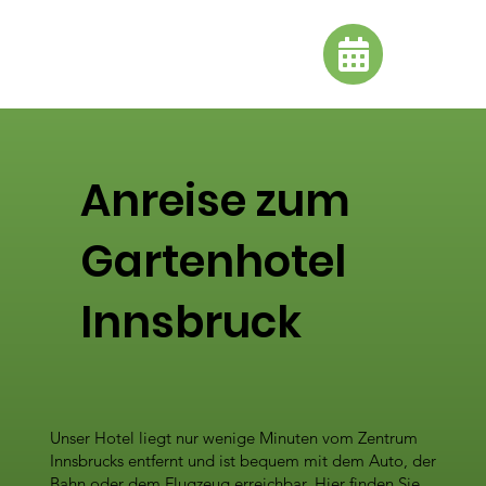
Anreise zum
Gartenhotel
Innsbruck
Unser Hotel liegt nur wenige Minuten vom Zentrum
Innsbrucks entfernt und ist bequem mit dem Auto, der
Bahn oder dem Flugzeug erreichbar. Hier finden Sie