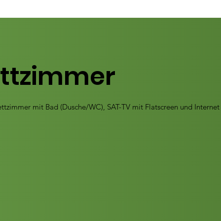
ttzimmer
tzimmer mit Bad (Dusche/WC), SAT-TV mit Flatscreen und Internet 