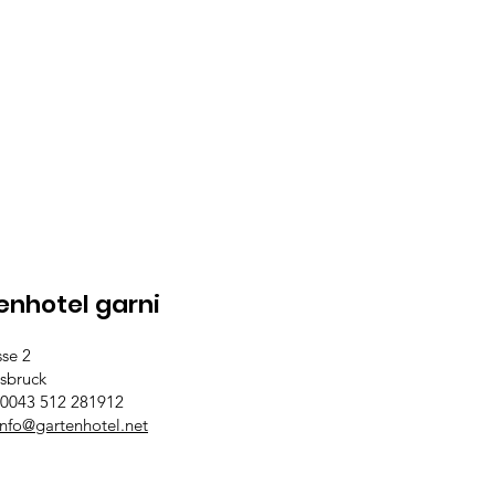
enhotel garni
sse 2
sbruck
 0043 512 281912
info@gartenhotel.net