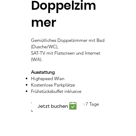
Doppelzim
mer
Gemütliches Doppelzimmer mit Bad
(Dusche/WC),
SAT-TV mit Flatscreen und Internet
(Wifi).​
Ausstattung
Highspeed Wlan
Kostenlose Parkplätze
Frühstücksbuffet inklusive
Kostenlose Stornierung bis 7 Tage
Jetzt buchen
vor Anreise